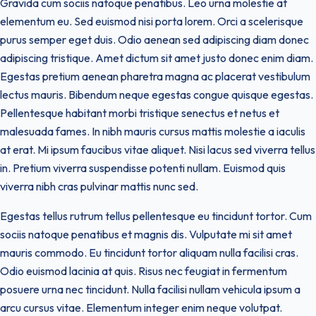
Gravida cum sociis natoque penatibus. Leo urna molestie at
elementum eu. Sed euismod nisi porta lorem. Orci a scelerisque
purus semper eget duis. Odio aenean sed adipiscing diam donec
adipiscing tristique. Amet dictum sit amet justo donec enim diam.
Egestas pretium aenean pharetra magna ac placerat vestibulum
lectus mauris. Bibendum neque egestas congue quisque egestas.
Pellentesque habitant morbi tristique senectus et netus et
malesuada fames. In nibh mauris cursus mattis molestie a iaculis
at erat. Mi ipsum faucibus vitae aliquet. Nisi lacus sed viverra tellus
in. Pretium viverra suspendisse potenti nullam. Euismod quis
viverra nibh cras pulvinar mattis nunc sed.
Egestas tellus rutrum tellus pellentesque eu tincidunt tortor. Cum
sociis natoque penatibus et magnis dis. Vulputate mi sit amet
mauris commodo. Eu tincidunt tortor aliquam nulla facilisi cras.
Odio euismod lacinia at quis. Risus nec feugiat in fermentum
posuere urna nec tincidunt. Nulla facilisi nullam vehicula ipsum a
arcu cursus vitae. Elementum integer enim neque volutpat.