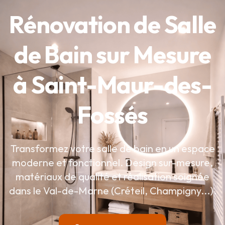
Rénovation de Salle
de Bain sur Mesure
à Saint-Maur-des-
Fossés
Transformez votre salle de bain en un espace
moderne et fonctionnel. Design sur-mesure,
matériaux de qualité et réalisation soignée
dans le Val-de-Marne (Créteil, Champigny...).